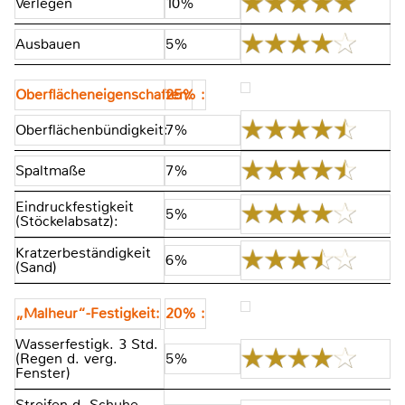
Verlegen
10%
Ausbauen
5%
Oberflächeneigenschaften:
25% :
Oberflächenbündigkeit:
7%
Spaltmaße
7%
Eindruckfestigkeit
5%
(Stöckelabsatz):
Kratzerbeständigkeit
6%
(Sand)
„Malheur“-Festigkeit:
20% :
Wasserfestigk. 3 Std.
(Regen d. verg.
5%
Fenster)
Streifen d. Schuhe,