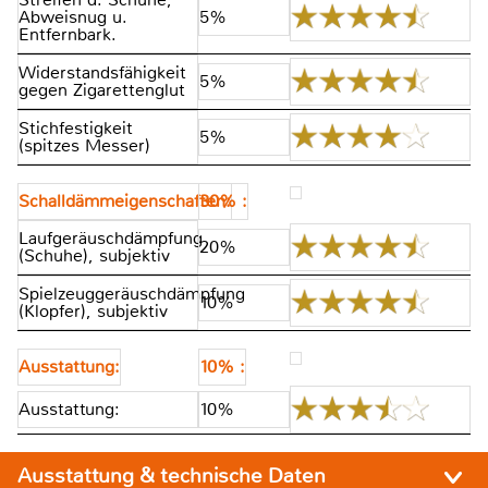
Abweisnug u.
5%
Entfernbark.
Widerstandsfähigkeit
5%
gegen Zigarettenglut
Stichfestigkeit
5%
(spitzes Messer)
Schalldämmeigenschaften:
30% :
Laufgeräuschdämpfung
20%
(Schuhe), subjektiv
Spielzeuggeräuschdämpfung
10%
(Klopfer), subjektiv
Ausstattung:
10% :
Ausstattung:
10%
Ausstattung & technische Daten