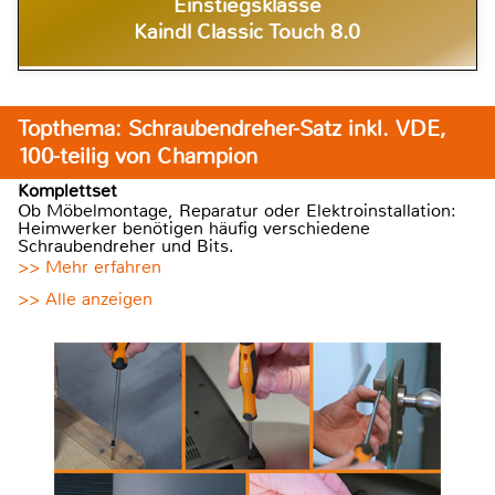
Einstiegsklasse
Kaindl Classic Touch 8.0
Topthema: Schraubendreher-Satz inkl. VDE,
100-teilig von Champion
Komplettset
Ob Möbelmontage, Reparatur oder Elektroinstallation:
Heimwerker benötigen häufig verschiedene
Schraubendreher und Bits.
>> Mehr erfahren
>> Alle anzeigen