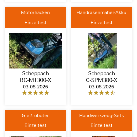
Motorhacken
Handrasenmäher-Akku
Einzeltest
Einzeltest
Scheppach
Scheppach
BC-MT300-X
C-SPM380-X
03.08.2026
03.08.2026
Gießroboter
Handwerkzeug-Sets
Einzeltest
Einzeltest