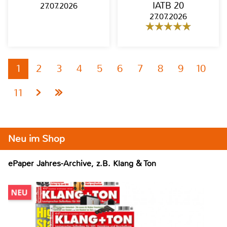
IATB 20
27.07.2026
27.07.2026
1
2
3
4
5
6
7
8
9
10
11
Neu im Shop
ePaper Jahres-Archive, z.B. Klang & Ton