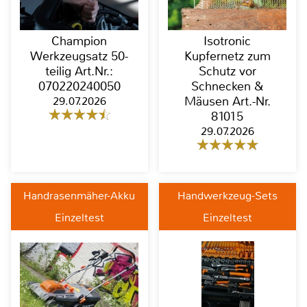
Champion
Isotronic
Werkzeugsatz 50-
Kupfernetz zum
teilig Art.Nr.:
Schutz vor
070220240050
Schnecken &
29.07.2026
Mäusen Art.-Nr.
81015
29.07.2026
Handrasenmäher-Akku
Handwerkzeug-Sets
Einzeltest
Einzeltest