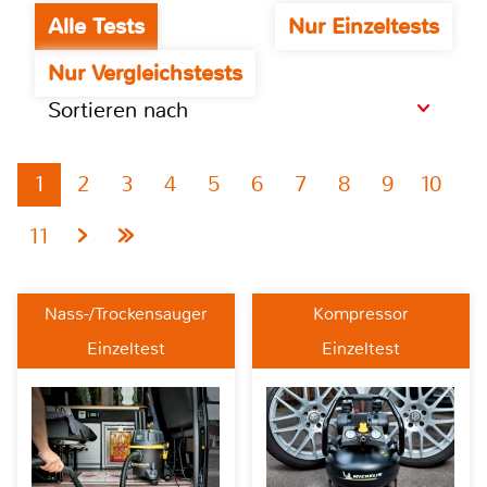
Alle Tests
Nur Einzeltests
Nur Vergleichstests
Sortieren nach
1
2
3
4
5
6
7
8
9
10
11
Nass-/Trockensauger
Kompressor
Einzeltest
Einzeltest