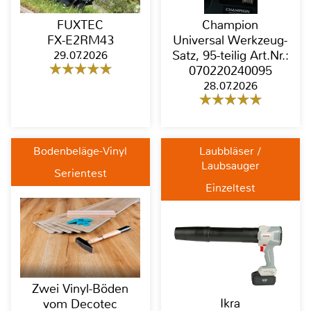
FUXTEC
Champion
FX-E2RM43
Universal Werkzeug-
29.07.2026
Satz, 95-teilig Art.Nr.:
070220240095
28.07.2026
Bodenbeläge-Vinyl
Laubbläser /
Laubsauger
Serientest
Einzeltest
Zwei Vinyl-Böden
Ikra
vom Decotec