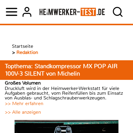
Startseite
>
Redaktion
Topthema: Standkompressor MX POP AIR
100V-3 SILENT von Michelin
Großes Volumen
Druckluft wird in der Heimwerker-Werkstatt für viele
Aufgaben gebraucht, vom Reifenfüllen bis zum Einsatz
von Ausblas- und Schlagschrauberwerkzeugen.
>> Mehr erfahren
>> Alle anzeigen