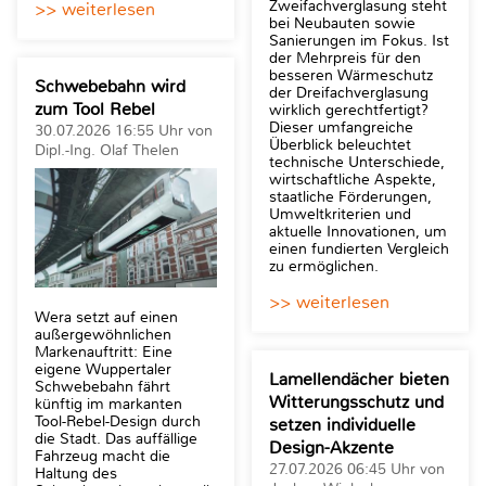
Zweifachverglasung steht
>> weiterlesen
bei Neubauten sowie
Sanierungen im Fokus. Ist
der Mehrpreis für den
besseren Wärmeschutz
Schwebebahn wird
der Dreifachverglasung
zum Tool Rebel
wirklich gerechtfertigt?
Dieser umfangreiche
30.07.2026 16:55 Uhr von
Überblick beleuchtet
Dipl.-Ing. Olaf Thelen
technische Unterschiede,
wirtschaftliche Aspekte,
staatliche Förderungen,
Umweltkriterien und
aktuelle Innovationen, um
einen fundierten Vergleich
zu ermöglichen.
>> weiterlesen
Wera setzt auf einen
außergewöhnlichen
Markenauftritt: Eine
eigene Wuppertaler
Lamellendächer bieten
Schwebebahn fährt
Witterungsschutz und
künftig im markanten
Tool-Rebel-Design durch
setzen individuelle
die Stadt. Das auffällige
Design-Akzente
Fahrzeug macht die
27.07.2026 06:45 Uhr von
Haltung des