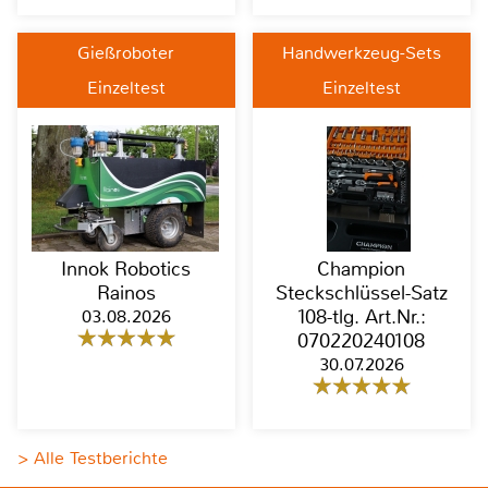
Gießroboter
Handwerkzeug-Sets
Einzeltest
Einzeltest
Innok Robotics
Champion
Rainos
Steckschlüssel-Satz
03.08.2026
108-tlg. Art.Nr.:
070220240108
30.07.2026
> Alle Testberichte