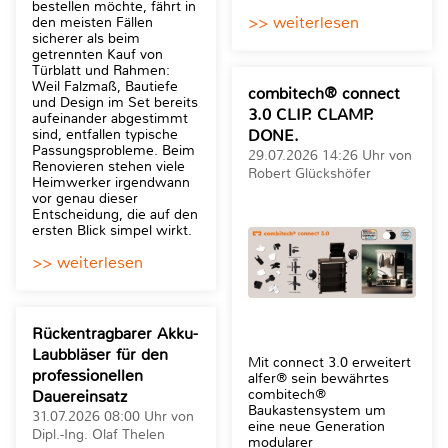
bestellen möchte, fährt in
>> weiterlesen
den meisten Fällen
sicherer als beim
getrennten Kauf von
Türblatt und Rahmen:
Weil Falzmaß, Bautiefe
combitech® connect
und Design im Set bereits
3.0 CLIP. CLAMP.
aufeinander abgestimmt
sind, entfallen typische
DONE.
Passungsprobleme. Beim
29.07.2026 14:26 Uhr von
Renovieren stehen viele
Robert Glückshöfer
Heimwerker irgendwann
vor genau dieser
Entscheidung, die auf den
ersten Blick simpel wirkt.
>> weiterlesen
Rückentragbarer Akku-
Laubbläser für den
Mit connect 3.0 erweitert
professionellen
alfer® sein bewährtes
combitech®
Dauereinsatz
Baukastensystem um
31.07.2026 08:00 Uhr von
eine neue Generation
Dipl.-Ing. Olaf Thelen
modularer