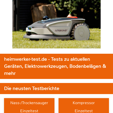
heimwerker-test.de - Tests zu aktuellen
Geräten, Elektrowerkzeugen, Bodenbelägen &
mehr
Die neusten Testberichte
Nass-/Trockensauger
Kompressor
Einzeltest
Einzeltest