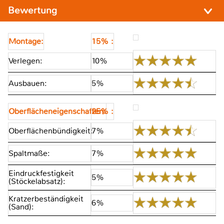
Bewertung
Montage:
15% :
Verlegen:
10%
Ausbauen:
5%
Oberflächeneigenschaften:
25% :
Oberflächenbündigkeit:
7%
Spaltmaße:
7%
Eindruckfestigkeit
5%
(Stöckelabsatz):
Kratzerbeständigkeit
6%
(Sand):