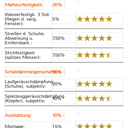
Malheurfestigkeit:
20% :
Wasserfestigk. 3 Std.
(Regen d. verg.
5%
Fenster):
Streifen d. Schuhe,
Abweisung u.
7.50%
Entfernbark.:
Stichfestigkeit
7.50%
(spitzes Messer):
Schalldämmeigenschaften:
30% :
Laufgeräuschdämpfung
20%
(Schuhe), subjektiv:
Spielzeuggeräuschdämpfung
10%
(Klopfer), subjektiv:
Ausstattung:
10% :
Montage:
15%