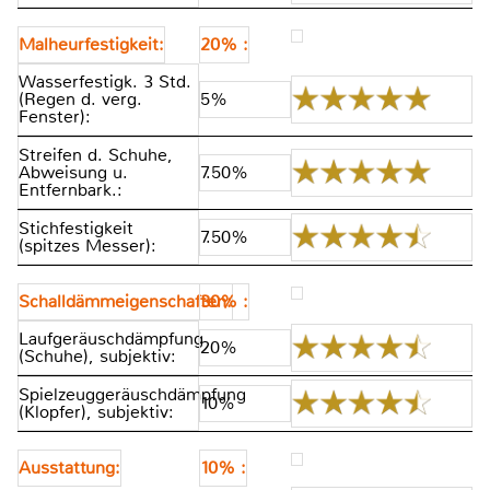
Malheurfestigkeit:
20% :
Wasserfestigk. 3 Std.
(Regen d. verg.
5%
Fenster):
Streifen d. Schuhe,
Abweisung u.
7.50%
Entfernbark.:
Stichfestigkeit
7.50%
(spitzes Messer):
Schalldämmeigenschaften:
30% :
Laufgeräuschdämpfung
20%
(Schuhe), subjektiv:
Spielzeuggeräuschdämpfung
10%
(Klopfer), subjektiv:
Ausstattung:
10% :