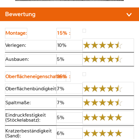
Bewertung
Montage:
15% :
Verlegen:
10%
Ausbauen:
5%
Oberflächeneigenschaften:
25% :
Oberflächenbündigkeit:
7%
Spaltmaße:
7%
Eindruckfestigkeit
5%
(Stöckelabsatz):
Kratzerbeständigkeit
6%
(Sand):