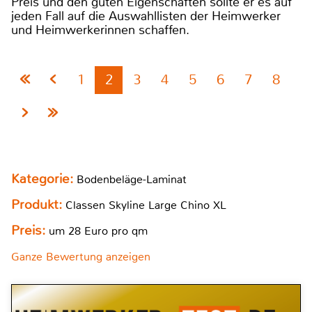
Preis und den guten Eigenschaften sollte er es auf
jeden Fall auf die Auswahllisten der Heimwerker
und Heimwerkerinnen schaffen.
1
2
3
4
5
6
7
8
Kategorie:
Bodenbeläge-Laminat
Produkt:
Classen Skyline Large Chino XL
Preis:
um 28 Euro pro qm
Ganze Bewertung anzeigen