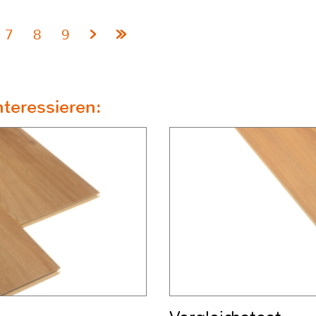
7
8
9
teressieren: