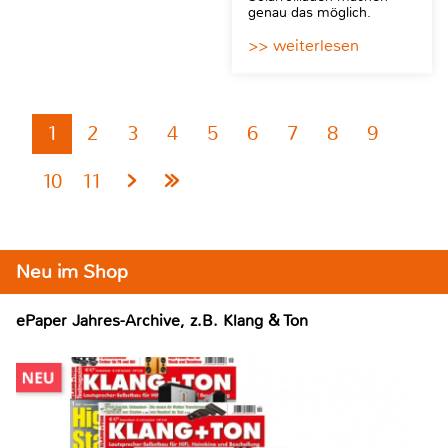
genau das möglich.
>> weiterlesen
1
2
3
4
5
6
7
8
9
10
11
Neu im Shop
ePaper Jahres-Archive, z.B. Klang & Ton