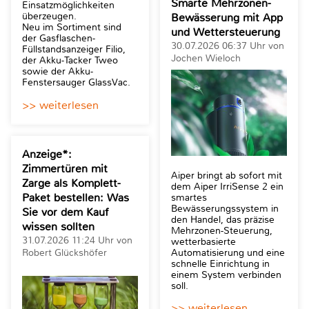
Smarte Mehrzonen-
Einsatzmöglichkeiten
überzeugen.
Bewässerung mit App
Neu im Sortiment sind
und Wettersteuerung
der Gasflaschen-
30.07.2026 06:37 Uhr von
Füllstandsanzeiger Filio,
Jochen Wieloch
der Akku-Tacker Tweo
sowie der Akku-
Fenstersauger GlassVac.
>> weiterlesen
Anzeige*:
Zimmertüren mit
Aiper bringt ab sofort mit
Zarge als Komplett-
dem Aiper IrriSense 2 ein
Paket bestellen: Was
smartes
Bewässerungssystem in
Sie vor dem Kauf
den Handel, das präzise
wissen sollten
Mehrzonen-Steuerung,
31.07.2026 11:24 Uhr von
wetterbasierte
Robert Glückshöfer
Automatisierung und eine
schnelle Einrichtung in
einem System verbinden
soll.
>> weiterlesen