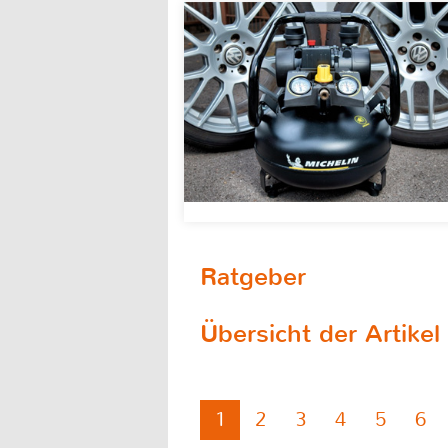
Ratgeber
Übersicht der Artike
1
2
3
4
5
6