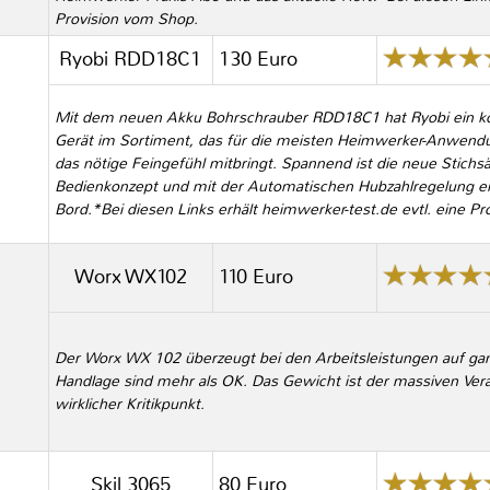
Provision vom Shop.
Ryobi RDD18C1
130 Euro
Mit dem neuen Akku Bohrschrauber RDD18C1 hat Ryobi ein kom
Gerät im Sortiment, das für die meisten Heimwerker-Anwen
das nötige Feingefühl mitbringt. Spannend ist die neue Stichs
Bedienkonzept und mit der Automatischen Hubzahlregelung ei
Bord.*Bei diesen Links erhält heimwerker-test.de evtl. eine P
Worx WX102
110 Euro
Der Worx WX 102 überzeugt bei den Arbeitsleistungen auf ganz
Handlage sind mehr als OK. Das Gewicht ist der massiven Ver
wirklicher Kritikpunkt.
Skil 3065
80 Euro