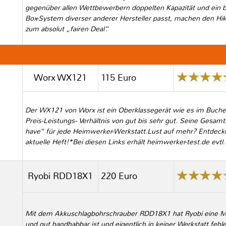
gegenüber allen Wettbewerbern doppelten Kapazität und ein b
Box-System diverser anderer Hersteller passt, machen den Hi
zum absolut „fairen Deal“.
Worx WX121
115 Euro
Der WX121 von Worx ist ein Oberklassegerät wie es im Buche ste
Preis-Leistungs- Verhältnis von gut bis sehr gut. Seine Gesa
have“ für jede Heimwerker-Werkstatt.Lust auf mehr? Entdec
aktuelle Heft!*Bei diesen Links erhält heimwerker-test.de evtl
Ryobi RDD18X1
220 Euro
Mit dem Akkuschlagbohrschrauber RDD18X1 hat Ryobi eine Mas
und gut handhabbar ist und eigentlich in keiner Werkstatt fehl