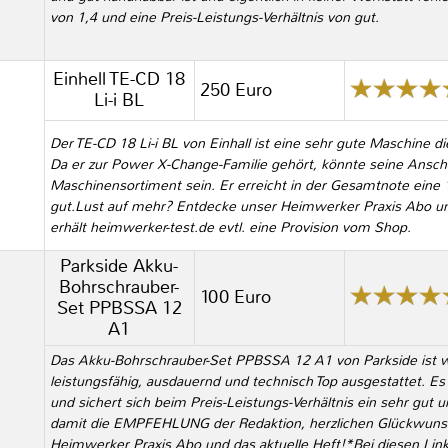
von 1,4 und eine Preis-Leistungs-Verhältnis von gut.
Einhell TE-CD 18
250 Euro
Li-i BL
Der TE-CD 18 Li-i BL von Einhall ist eine sehr gute Maschine d
Da er zur Power X-Change-Familie gehört, könnte seine Anscha
Maschinensortiment sein. Er erreicht in der Gesamtnote eine 1
gut.Lust auf mehr? Entdecke unser Heimwerker Praxis Abo und
erhält heimwerker-test.de evtl. eine Provision vom Shop.
Parkside Akku-
Bohrschrauber-
100 Euro
Set PPBSSA 12
A1
Das Akku-Bohrschrauber-Set PPBSSA 12 A1 von Parkside ist wi
leistungsfähig, ausdauernd und technisch Top ausgestattet. E
und sichert sich beim Preis-Leistungs-Verhältnis ein sehr gut
damit die EMPFEHLUNG der Redaktion, herzlichen Glückwuns
Heimwerker Praxis Abo und das aktuelle Heft!*Bei diesen Links