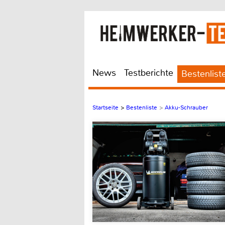
News
Testberichte
Bestenlist
Startseite
>
Bestenliste
>
Akku-Schrauber