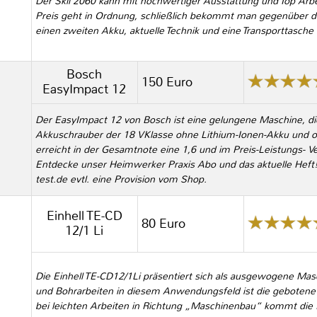
Der Skil 2060 kann mit hochwertiger Ausstattung und Top Arb
Preis geht in Ordnung, schließlich bekommt man gegenüber 
einen zweiten Akku, aktuelle Technik und eine Transporttasche 
Bosch
150 Euro
EasyImpact 12
Der EasyImpact 12 von Bosch ist eine gelungene Maschine, die a
Akkuschrauber der 18 VKlasse ohne Lithium-Ionen-Akku und o
erreicht in der Gesamtnote eine 1,6 und im Preis-Leistungs- Ve
Entdecke unser Heimwerker Praxis Abo und das aktuelle Heft!
test.de evtl. eine Provision vom Shop.
Einhell TE-CD
80 Euro
12/1 Li
Die Einhell TE-CD12/1Li präsentiert sich als ausgewogene Mas
und Bohrarbeiten in diesem Anwendungsfeld ist die gebotene 
bei leichten Arbeiten in Richtung „Maschinenbau“ kommt die E