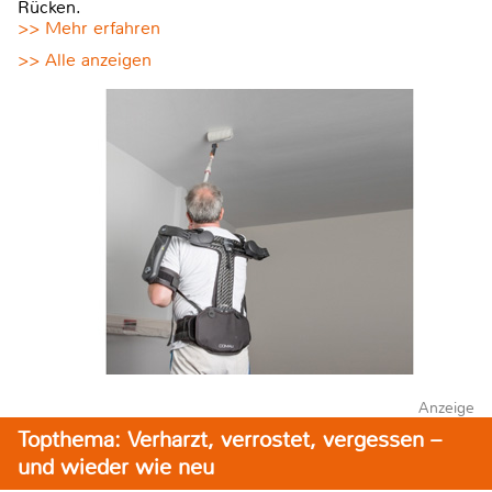
Rücken.
>> Mehr erfahren
>> Alle anzeigen
Anzeige
Topthema: Verharzt, verrostet, vergessen –
und wieder wie neu