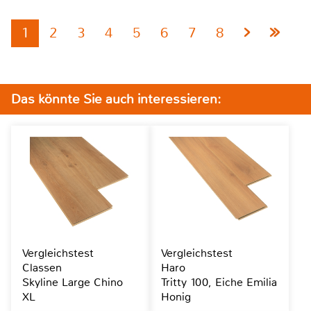
1
2
3
4
5
6
7
8
Das könnte Sie auch interessieren:
Vergleichstest
Vergleichstest
Classen
Haro
Skyline Large Chino
Tritty 100, Eiche Emilia
XL
Honig