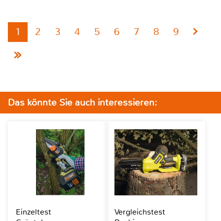
1
2
3
4
5
6
7
8
9
Das könnte Sie auch interessieren:
Einzeltest
Vergleichstest