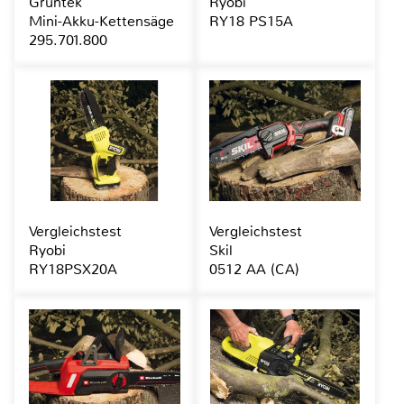
Grüntek
Ryobi
Mini-Akku-Kettensäge
RY18 PS15A
295.701.800
Vergleichstest
Vergleichstest
Ryobi
Skil
RY18PSX20A
0512 AA (CA)