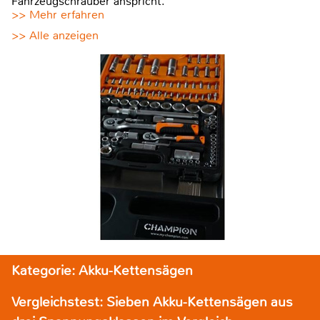
Fahrzeugschrauber anspricht.
>> Mehr erfahren
>> Alle anzeigen
Kategorie: Akku-Kettensägen
Vergleichstest: Sieben Akku-Kettensägen aus