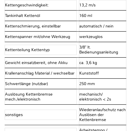
Kettengeschwindigkeit:
13,2 m/s
Tankinhalt Kettenöl
160 ml
Kettenschmierung, einstellbar
automatisch / nein
Kettenspanner mit/ohne Werkzeug
werkzeuglos
3/8" lt.
Kettenteilung Kettentyp
Bedienungsanleitung
Gewicht einsatzbereit, ohne Akku
ca. 3,6 kg
Krallenanschlag Material / wechselbar
Kunststoff
Schwertlänge (nutzbar)
250 mm
Auslösung Kettenbremse
mechanisch/
mech./elektronisch
elektronisch < 2s
Wiederanlaufschutz nach
sonstiges
Auslösen der
Kettenbremse
Arbeitstempo /