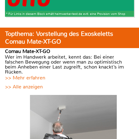
* Für Links in diesem Block erhält heimwerker-test.de evtl. eine Provision vom Shop
Topthema: Vorstellung des Exoskeletts
Comau Mate-XT-GO
Comau Mate-XT-GO
Wer im Handwerk arbeitet, kennt das: Bei einer
falschen Bewegung oder wenn man zu optimistisch
beim Anheben einer Last zugreift, schon knackt’s im
Rücken.
>> Mehr erfahren
>> Alle anzeigen