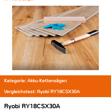
Kategorie: Akku-Kettensägen
Vergleichstest: Ryobi RY18CSX30A
Ryobi RY18CSX30A