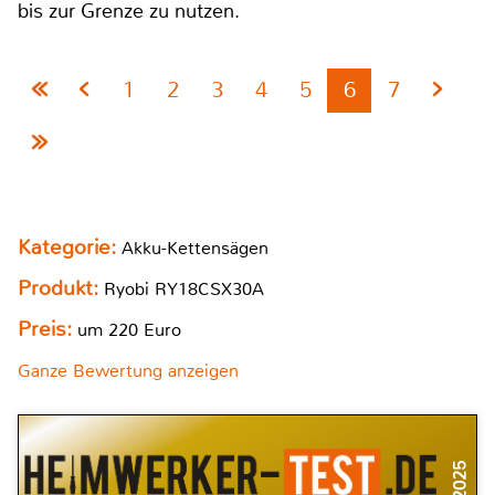
bis zur Grenze zu nutzen.
1
2
3
4
5
6
7
Kategorie:
Akku-Kettensägen
Produkt:
Ryobi RY18CSX30A
Preis:
um 220 Euro
Ganze Bewertung anzeigen
9/2025