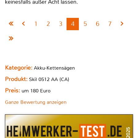
keinesfalls außer Acht lassen.
1
2
3
4
5
6
7
Kategorie:
Akku-Kettensägen
Produkt:
Skil 0512 AA (CA)
Preis:
um 180 Euro
Ganze Bewertung anzeigen
9/2025