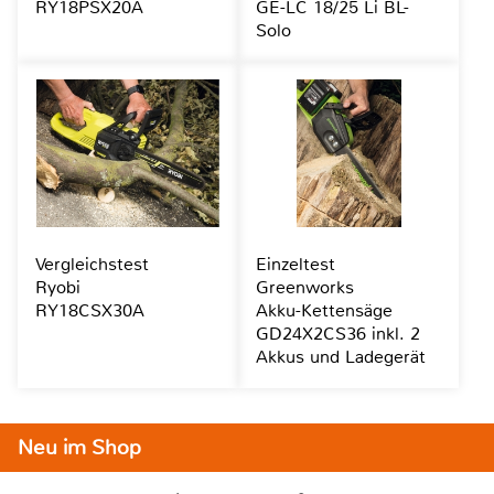
RY18PSX20A
GE-LC 18/25 Li BL-
Solo
Vergleichstest
Einzeltest
Ryobi
Greenworks
RY18CSX30A
Akku-Kettensäge
GD24X2CS36 inkl. 2
Akkus und Ladegerät
Neu im Shop