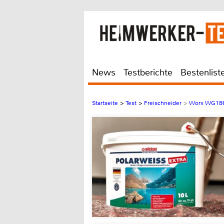
News
Testberichte
Bestenlist
Startseite
>
Test
>
Freischneider
>
Worx WG186