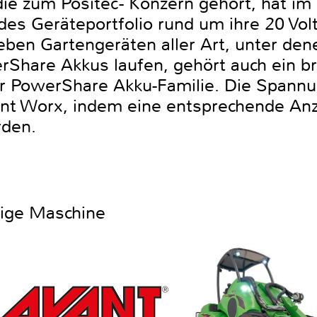
ie zum Positec- Konzern gehört, hat im 
des Geräteportfolio rund um ihre 20 Vo
eben Gartengeräten aller Art, unter dene
Share Akkus laufen, gehört auch ein b
r PowerShare Akku-Familie. Die Spannu
ent Worx, indem eine entsprechende Anz
erden.
htige Maschine