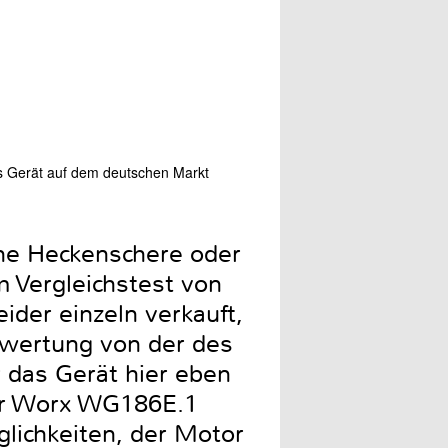
as Gerät auf dem deutschen Markt
Der Eco-Modus spart Ener
ine Heckenschere oder
m Vergleichstest von
ider einzeln verkauft,
ewertung von der des
r das Gerät hier eben
der Worx WG186E.1
lichkeiten, der Motor