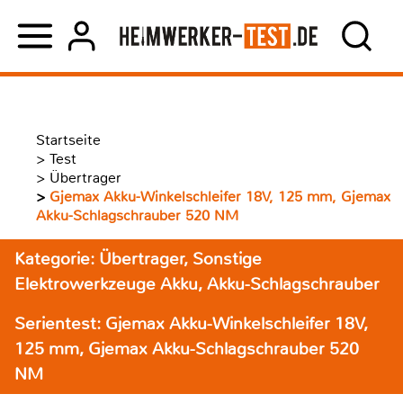
Startseite
>
Test
>
Übertrager
>
Gjemax Akku-Winkelschleifer 18V, 125 mm, Gjemax
Akku-Schlagschrauber 520 NM
Kategorie: Übertrager, Sonstige
Elektrowerkzeuge Akku, Akku-Schlagschrauber
Serientest: Gjemax Akku-Winkelschleifer 18V,
125 mm, Gjemax Akku-Schlagschrauber 520
NM