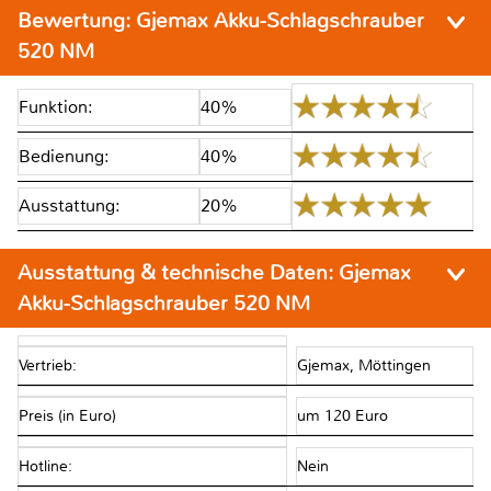
Bewertung:
Gjemax Akku-Schlagschrauber
520 NM
Funktion:
40%
Bedienung:
40%
Ausstattung:
20%
Ausstattung & technische Daten:
Gjemax
Akku-Schlagschrauber 520 NM
Vertrieb:
Gjemax, Möttingen
Preis (in Euro)
um 120 Euro
Hotline:
Nein