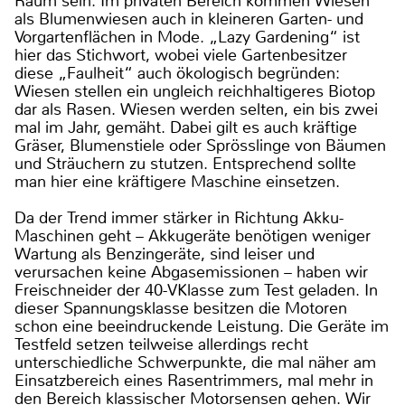
Raum sein. Im privaten Bereich kommen Wiesen
als Blumenwiesen auch in kleineren Garten- und
Vorgartenflächen in Mode. „Lazy Gardening“ ist
hier das Stichwort, wobei viele Gartenbesitzer
diese „Faulheit“ auch ökologisch begründen:
Wiesen stellen ein ungleich reichhaltigeres Biotop
dar als Rasen. Wiesen werden selten, ein bis zwei
mal im Jahr, gemäht. Dabei gilt es auch kräftige
Gräser, Blumenstiele oder Sprösslinge von Bäumen
und Sträuchern zu stutzen. Entsprechend sollte
man hier eine kräftigere Maschine einsetzen.
Da der Trend immer stärker in Richtung Akku-
Maschinen geht – Akkugeräte benötigen weniger
Wartung als Benzingeräte, sind leiser und
verursachen keine Abgasemissionen – haben wir
Freischneider der 40-VKlasse zum Test geladen. In
dieser Spannungsklasse besitzen die Motoren
schon eine beeindruckende Leistung. Die Geräte im
Testfeld setzen teilweise allerdings recht
unterschiedliche Schwerpunkte, die mal näher am
Einsatzbereich eines Rasentrimmers, mal mehr in
den Bereich klassischer Motorsensen gehen. Wir