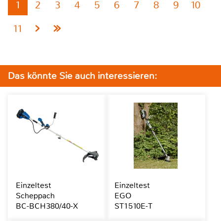
1
2
3
4
5
6
7
8
9
10
11
Das könnte Sie auch interessieren:
Einzeltest
Einzeltest
Scheppach
EGO
BC-BCH380/40-X
ST1510E-T