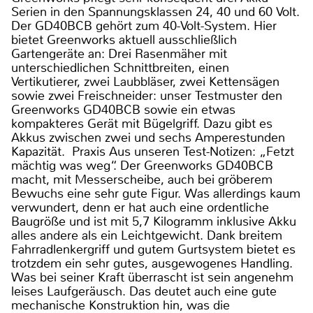
Serien in den Spannungsklassen 24, 40 und 60 Volt.
Der GD40BCB gehört zum 40-Volt-System. Hier
bietet Greenworks aktuell ausschließlich
Gartengeräte an: Drei Rasenmäher mit
unterschiedlichen Schnittbreiten, einen
Vertikutierer, zwei Laubbläser, zwei Kettensägen
sowie zwei Freischneider: unser Testmuster den
Greenworks GD40BCB sowie ein etwas
kompakteres Gerät mit Bügelgriff. Dazu gibt es
Akkus zwischen zwei und sechs Amperestunden
Kapazität. Praxis Aus unseren Test-Notizen: „Fetzt
mächtig was weg“. Der Greenworks GD40BCB
macht, mit Messerscheibe, auch bei gröberem
Bewuchs eine sehr gute Figur. Was allerdings kaum
verwundert, denn er hat auch eine ordentliche
Baugröße und ist mit 5,7 Kilogramm inklusive Akku
alles andere als ein Leichtgewicht. Dank breitem
Fahrradlenkergriff und gutem Gurtsystem bietet es
trotzdem ein sehr gutes, ausgewogenes Handling.
Was bei seiner Kraft überrascht ist sein angenehm
leises Laufgeräusch. Das deutet auch eine gute
mechanische Konstruktion hin, was die