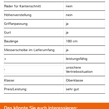
Räder für Kantenschnitt
nein
Höhenverstellung
nein
Griffanpassung
ja
Gurt
ja
Baulänge
180 cm
Messerscheibe im Lieferumfang
ja
+
leistungsfähig
unsichere
-
Vertriebssituation
Klasse:
Oberklasse
Preis/Leistung:
sehr gut
Das könnte Sie auch interessieren: