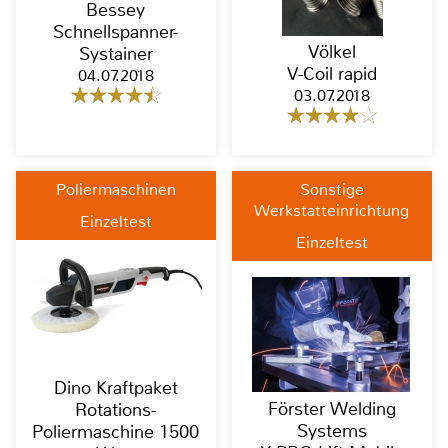
Bessey
Schnellspanner-
Völkel
Systainer
V-Coil rapid
04.07.2018
03.07.2018
Poliermaschinen
Sonstige
Werkstatteinrichtung
Einzeltest
Einzeltest
Dino Kraftpaket
Förster Welding
Rotations-
Systems
Poliermaschine 1500