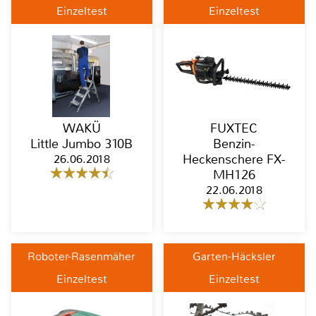
Einzeltest
Einzeltest
WAKÜ
FUXTEC
Little Jumbo 310B
Benzin-
26.06.2018
Heckenschere FX-
MH126
22.06.2018
Roboter-Rasenmäher
Garten-Häcksler
Einzeltest
Einzeltest