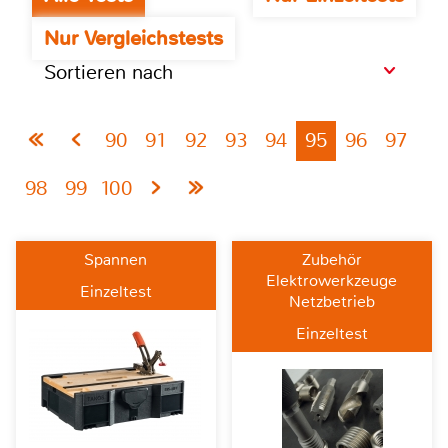
Nur Vergleichstests
Sortieren nach
90
91
92
93
94
95
96
97
98
99
100
Spannen
Zubehör
Elektrowerkzeuge
Einzeltest
Netzbetrieb
Einzeltest