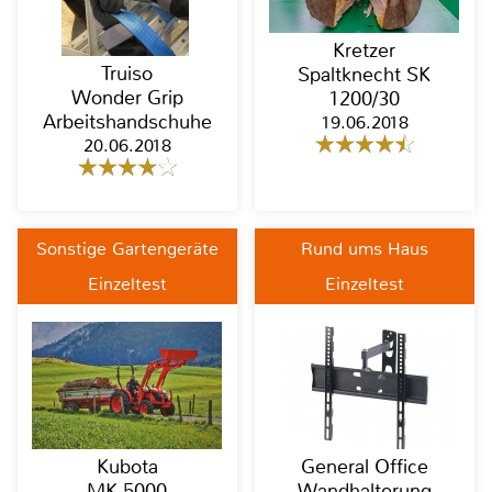
Kretzer
Truiso
Spaltknecht SK
Wonder Grip
1200/30
Arbeitshandschuhe
19.06.2018
20.06.2018
Sonstige Gartengeräte
Rund ums Haus
Einzeltest
Einzeltest
Kubota
General Office
MK 5000
Wandhalterung