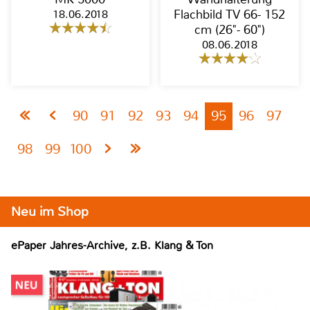
18.06.2018
Flachbild TV 66- 152
cm (26"- 60")
08.06.2018
90
91
92
93
94
95
96
97
98
99
100
Neu im Shop
ePaper Jahres-Archive, z.B. Klang & Ton