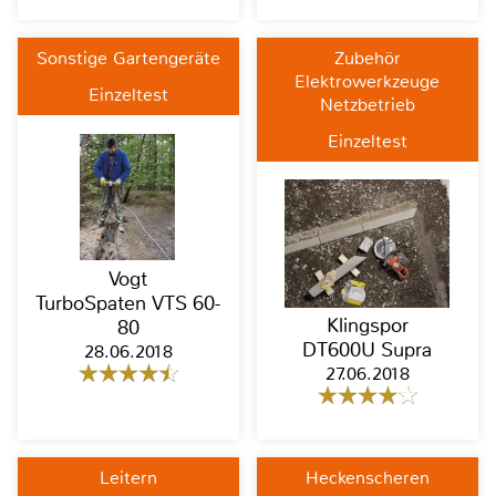
Sonstige Gartengeräte
Zubehör
Elektrowerkzeuge
Einzeltest
Netzbetrieb
Einzeltest
Vogt
TurboSpaten VTS 60-
Klingspor
80
DT600U Supra
28.06.2018
27.06.2018
Leitern
Heckenscheren