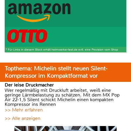
* Für Links in diesem Block erhält heimwerker-test.de evtl. eine Provision vom Shop
Topthema: Michelin stellt neuen Silent-
Kompressor im Kompaktformat vor
Der leise Druckmacher
Wer regelmäßig mit Druckluft arbeitet, weiß eine
geringe Lärmbelastung zu schätzen. Mit dem MX Pop
Air 22-1,5 Silent schickt Michelin einen kompakten
Kompressor ins Rennen
>> Mehr erfahren
>> Alle anzeigen