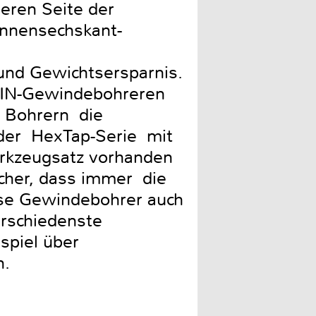
deren Seite der
Innensechskant-
und Gewichtsersparnis.
 DIN-Gewindebohreren
n Bohrern die
 der HexTap-Serie mit
rkzeugsatz vorhanden
icher, dass immer die
se Gewindebohrer auch
erschiedenste
piel über
n.