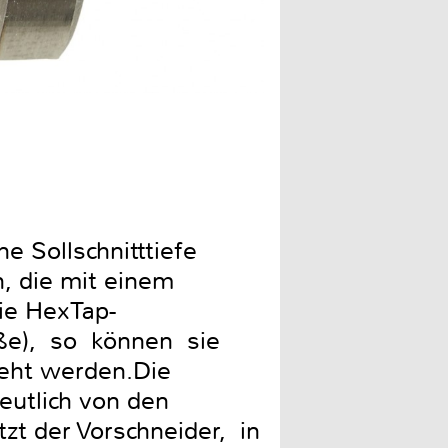
Gerade für große Gewinde 
e Sollschnitttiefe
, die mit einem
ie HexTap-
öße), so können sie
eht werden.Die
eutlich von den
tzt der Vorschneider, in