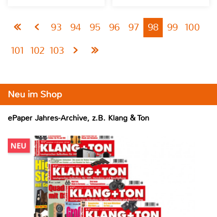
93
94
95
96
97
98
99
100
101
102
103
Neu im Shop
ePaper Jahres-Archive, z.B. Klang & Ton