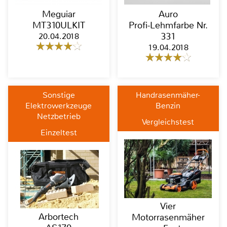
Meguiar
Auro
MT310ULKIT
Profi-Lehmfarbe Nr.
20.04.2018
331
19.04.2018
Sonstige
Handrasenmäher-
Elektrowerkzeuge
Benzin
Netzbetrieb
Vergleichstest
Einzeltest
Vier
Arbortech
Motorrasenmäher