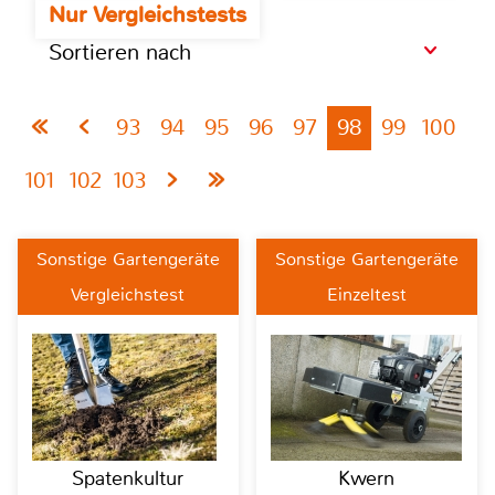
Nur Vergleichstests
Sortieren nach
93
94
95
96
97
98
99
100
101
102
103
Sonstige Gartengeräte
Sonstige Gartengeräte
Vergleichstest
Einzeltest
Spatenkultur
Kwern