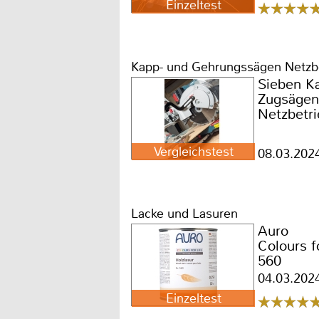
Einzeltest
Kapp- und Gehrungssägen Netzb
Sieben Ka
Zugsägen
Netzbetri
Vergleichstest
08.03.202
Lacke und Lasuren
Auro
Colours f
560
04.03.202
Einzeltest