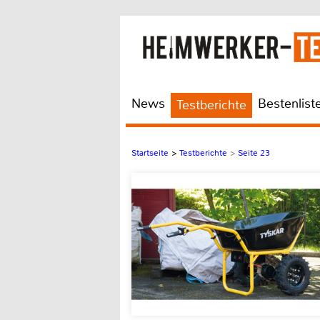
News
Bestenlist
Testberichte
Startseite
>
Testberichte
>
Seite 23