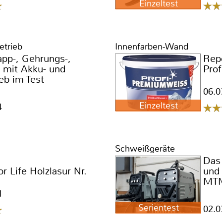
Einzeltest
etrieb
Innenfarben-Wand
pp-, Gehrungs-,
Rep
 mit Akku- und
Pro
eb im Test
06.0
Einzeltest
4
Schweißgeräte
Das
or Life Holzlasur Nr.
und
MTM
4
Serientest
02.0