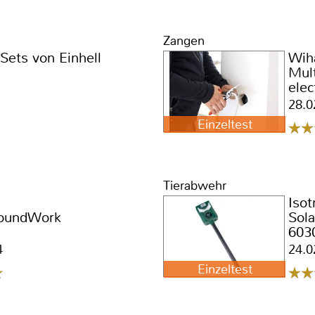
Zangen
Sets von Einhell
Wih
Mult
elec
28.0
Einzeltest
Tierabwehr
Isot
roundWork
Sola
603
4
24.0
Einzeltest