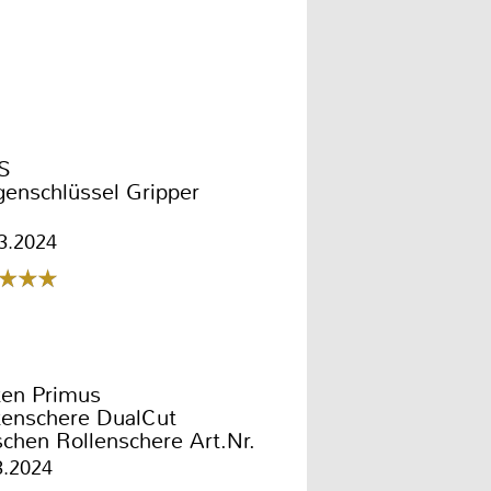
S
genschlüssel Gripper
3.2024
ten Primus
tenschere DualCut
chen Rollenschere Art.Nr.
95
3.2024