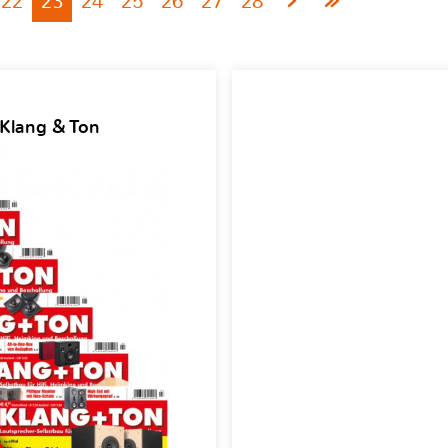
22
23
24
25
26
27
28
 Klang & Ton