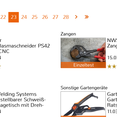
22
23
24
25
26
27
28
Zangen
r
NW
Plasmaschneider PS42
Zan
 CNC
4
15.0
Einzeltest
Sonstige Gartengeräte
Welding Systems
Gar
stellbarer Schweiß-
Gar
agetisch mit Dreh-
Rats
unktion Ergofix
010
4
11.0
or manuell