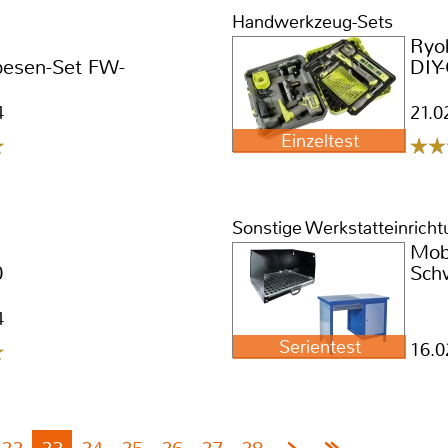
Handwerkzeug-Sets
Ryo
besen-Set FW-
DIY
4
21.0
Einzeltest
Sonstige Werkstatteinrich
Mob
0
Sch
4
Serientest
16.0