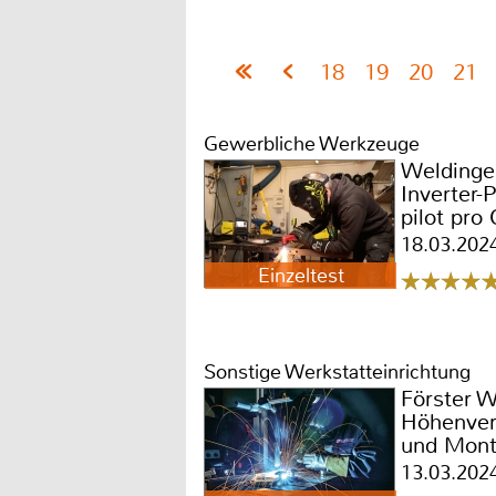
18
19
20
21
Gewerbliche Werkzeuge
Weldinge
Inverter-
pilot pro
18.03.202
Einzeltest
Sonstige Werkstatteinrichtung
Förster 
Höhenver
und Mont
und Kippf
13.03.202
Manipilat