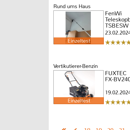
Rund ums Haus
FenWi
Teleskop
TSBESW
23.02.202
Einzeltest
Vertikutierer-Benzin
FUXTEC
FX-BV24
19.02.202
Einzeltest