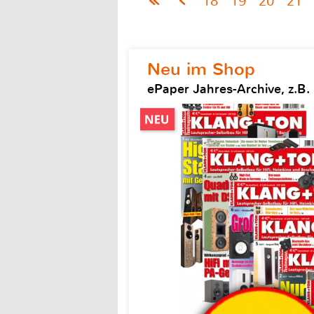
18
19
20
21
Neu im Shop
ePaper Jahres-Archive, z.B.