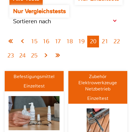
Nur Vergleichstests
Sortieren nach
15
16
17
18
19
20
21
22
23
24
25
Befestigungsmittel
Zubehör
Elektrowerkzeuge
Einzeltest
Netzbetrieb
Einzeltest