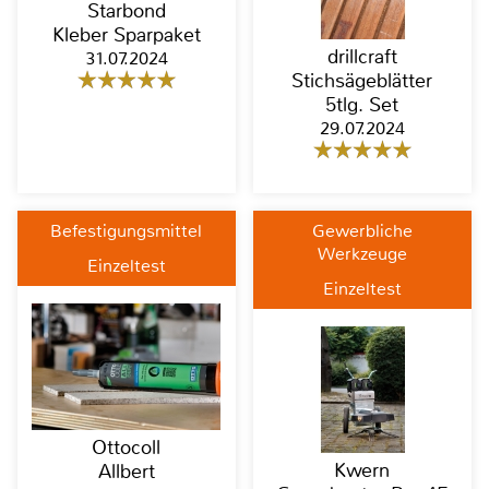
Starbond
Kleber Sparpaket
drillcraft
31.07.2024
Stichsägeblätter
5tlg. Set
29.07.2024
Befestigungsmittel
Gewerbliche
Werkzeuge
Einzeltest
Einzeltest
Ottocoll
Kwern
Allbert