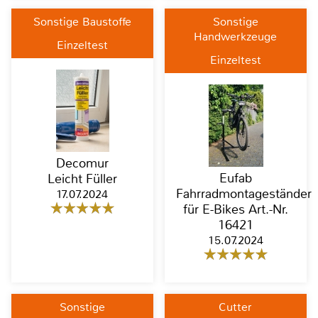
Sonstige Baustoffe
Sonstige
Handwerkzeuge
Einzeltest
Einzeltest
Decomur
Eufab
Leicht Füller
Fahrradmontageständer
17.07.2024
für E-Bikes Art.-Nr.
16421
15.07.2024
Sonstige
Cutter