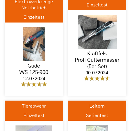
Elektrowerkzeuge
Einzeltest
Netzbetrieb
Einzeltest
Kraftfels
Profi Cuttermesser
Güde
(5er Set)
WS 125-900
10.07.2024
12.07.2024
Tierabwehr
Leitern
Einzeltest
Serientest