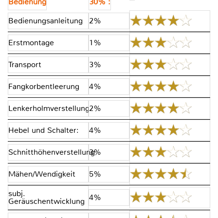
Bedienung
30% :
Bedienungsanleitung
2%
Erstmontage
1%
Transport
3%
Fangkorbentleerung
4%
Lenkerholmverstellung
2%
Hebel und Schalter:
4%
Schnitthöhenverstellung
3%
Mähen/Wendigkeit
5%
subj.
4%
Geräuschentwicklung