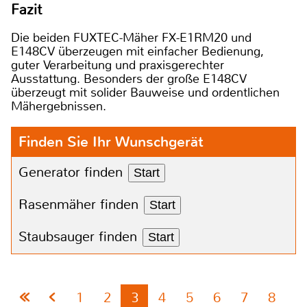
Fazit
Die beiden FUXTEC-Mäher FX-E1RM20 und
E148CV überzeugen mit einfacher Bedienung,
guter Verarbeitung und praxisgerechter
Ausstattung. Besonders der große E148CV
überzeugt mit solider Bauweise und ordentlichen
Mähergebnissen.
Finden Sie Ihr Wunschgerät
Generator finden
Start
Rasenmäher finden
Start
Staubsauger finden
Start
1
2
3
4
5
6
7
8