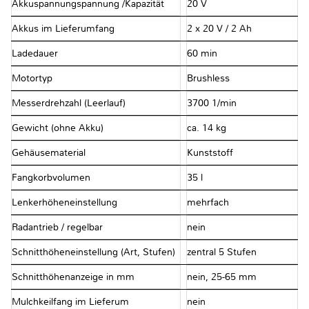
Akkuspannungspannung /Kapazität
20 V
Akkus im Lieferumfang
2 x 20 V / 2 Ah
Ladedauer
60 min
Motortyp
Brushless
Messerdrehzahl (Leerlauf)
3700 1/min
Gewicht (ohne Akku)
ca. 14 kg
Gehäusematerial
Kunststoff
Fangkorbvolumen
35 l
Lenkerhöheneinstellung
mehrfach
Radantrieb / regelbar
nein
Schnitthöheneinstellung (Art, Stufen)
zentral 5 Stufen
Schnitthöhenanzeige in mm
nein, 25-65 mm
Mulchkeilfang im Lieferum
nein