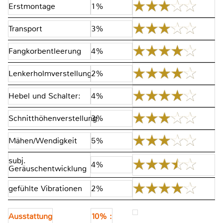
Erstmontage
1%
Transport
3%
Fangkorbentleerung
4%
Lenkerholmverstellung
2%
Hebel und Schalter:
4%
Schnitthöhenverstellung
3%
Mähen/Wendigkeit
5%
subj.
4%
Geräuschentwicklung
gefühlte Vibrationen
2%
Ausstattung
10% :