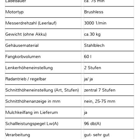
Ladedauer
ca. 75 min
Motortyp
Brushless
Messerdrehzahl (Leerlauf)
3000 1/min
Gewicht (ohne Akku)
ca.30 kg
Gehäusematerial
Stahlblech
Fangkorbvolumen
60 l
Lenkerhöheneinstellung
2 Stufen
Radantrieb / regelbar
ja/ ja
Schnitthöheneinstellung (Art, Stufen)
zentral 7 Stufen
Schnitthöhenanzeige in mm
nein, 25-75 mm
Mulchkeilfang im Lieferum
ja
Schallleistungspegel Lw(A)
96 db(A)
Verarbeitung
gut- sehr gut