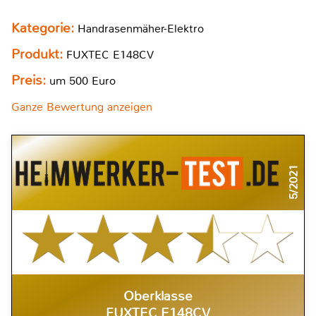
Kategorie:
Handrasenmäher-Elektro
Produkt:
FUXTEC E148CV
Preis:
um 500 Euro
Ganze Bewertung anzeigen
5/2021
Oberklasse
FUXTEC E148CV