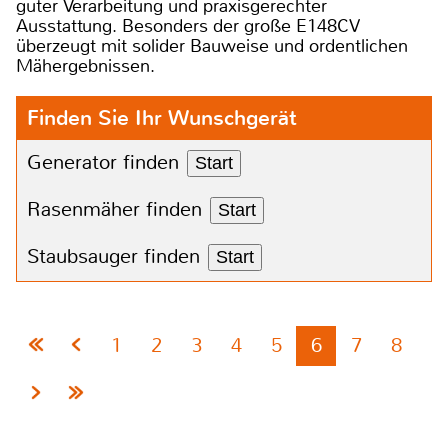
guter Verarbeitung und praxisgerechter
Ausstattung. Besonders der große E148CV
überzeugt mit solider Bauweise und ordentlichen
Mähergebnissen.
Finden Sie Ihr Wunschgerät
Generator finden
Start
Rasenmäher finden
Start
Staubsauger finden
Start
1
2
3
4
5
6
7
8