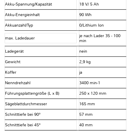
Akku-Spannung/Kapazität
18 V/ 5 Ah
Akku-Energieinhalt
90 Wh
Akkuanzahl/Typ
0/Lithium Ion
je nach Lader 35 - 100
max. Ladedauer
min
Ladegerät
nein
Gewicht
2,9 kg
Koffer
ja
Nenndrehzahl
3400 min-1
Führungsplattengröße (L x B)
250 x 120 mm
Sägeblattdurchmesser
165 mm
Schnitttiefe bei 90°
57 mm
Schnitttiefe bei 45°
40 mm