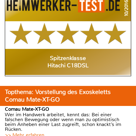
10/2016
Spitzenklasse
Hitachi C18DSL
Topthema: Vorstellung des Exoskeletts
Comau Mate-XT-GO
Comau Mate-XT-GO
Wer im Handwerk arbeitet, kennt das: Bei einer
falschen Bewegung oder wenn man zu optimistisch
beim Anheben einer Last zugreift, schon knackt’s im
Rücken.
>> Mehr erfahren