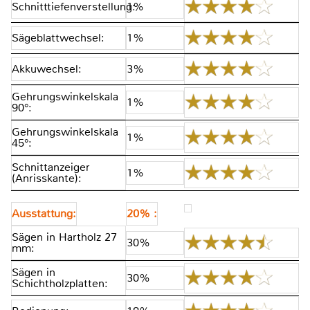
Schnitttiefenverstellung:
1%
Sägeblattwechsel:
1%
Akkuwechsel:
3%
Gehrungswinkelskala
1%
90°:
Gehrungswinkelskala
1%
45°:
Schnittanzeiger
1%
(Anrisskante):
Ausstattung:
20% :
Sägen in Hartholz 27
30%
mm:
Sägen in
30%
Schichtholzplatten: