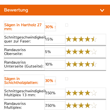
Bewertung
Sägen in Hartholz 27
30% :
mm:
Schnittgeschwindigkeit
15%
quer zur Faser:
Randausriss
5%
Oberseite:
Randausriss
10%
Unterseite (Gutseite):
Sägen in
30% :
Schichtholzplatten:
Schnittgeschwindigkeit
7.50%
Multiplex 13 mm:
Randausriss
7.50%
Multiplex: