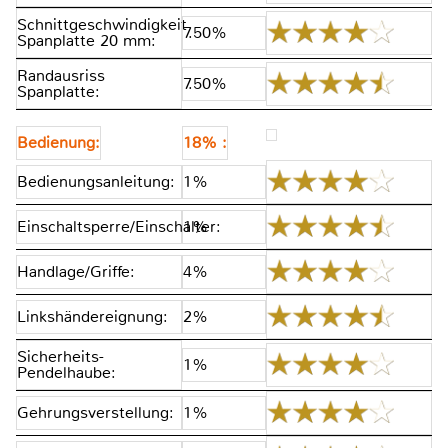
Schnittgeschwindigkeit
7.50%
Spanplatte 20 mm:
Randausriss
7.50%
Spanplatte:
Bedienung:
18% :
Bedienungsanleitung:
1%
Einschaltsperre/Einschalter:
1%
Handlage/Griffe:
4%
Linkshändereignung:
2%
Sicherheits-
1%
Pendelhaube:
Gehrungsverstellung:
1%