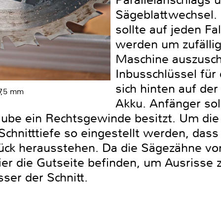
Parallelanschlags 
Sägeblattwechsel.
sollte auf jeden Fa
werden um zufälli
Maschine auszusch
Inbusschlüssel für
sich hinten auf de
67,5 mm
Akku. Anfänger sol
aube ein Rechtsgewinde besitzt. Um die 
e Schnitttiefe so eingestellt werden, das
ck herausstehen. Da die Sägezähne von
 hier die Gutseite befinden, um Ausrisse
sser der Schnitt.