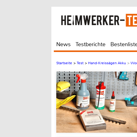
News
Testberichte
Bestenlist
Startseite
>
Test
>
Hand-Kreissägen Akku
>
Wor