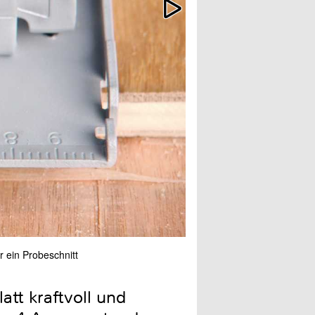
r ein Probeschnitt
Die maximale Schnitttiefe 
tt kraftvoll und