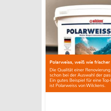
Polarweiss, weiß wie frische
Die Qualität einer Renovierung
schon bei der Auswahl der pas
Ein gutes Beispiel für eine Top
ist Polarweiss von Wilckens.