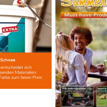
r Schnee
 entscheidet sich
senden Materialien.
-Farbe zum fairen Preis