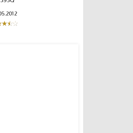
393Q
05.2012