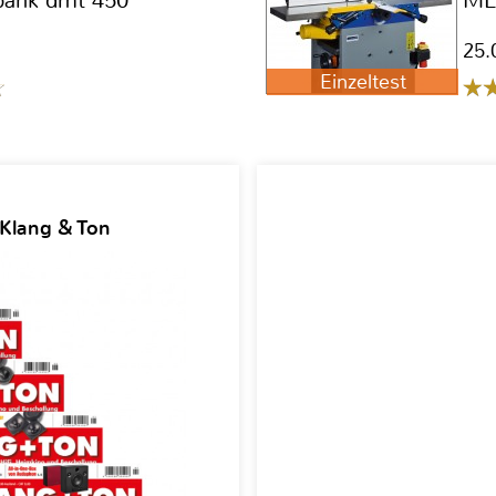
bank dmt 450
ML
25.
Einzeltest
 Klang & Ton