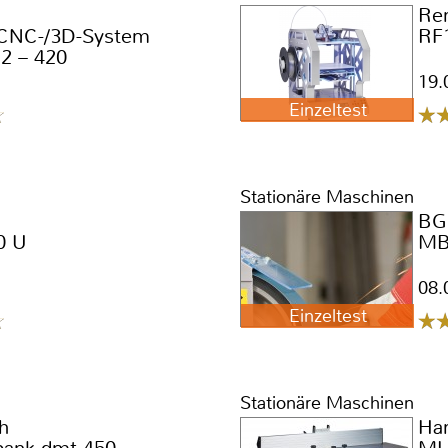
Re
CNC-/3D-System
RF
 2 – 420
19.
Einzeltest
Stationäre Maschinen
BG
0 U
MB
08.
Einzeltest
Stationäre Maschinen
h
Han