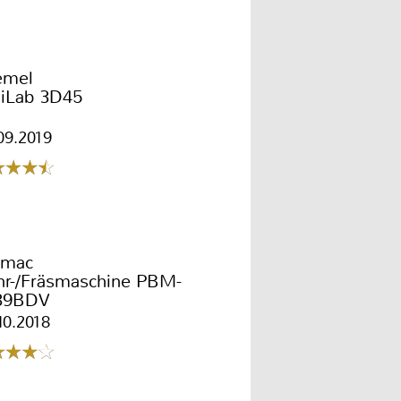
emel
giLab 3D45
09.2019
omac
hr-/Fräsmaschine PBM-
39BDV
10.2018