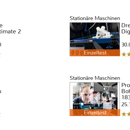
Stationäre Maschinen
e
Dr
timate 2
Di
0
30.
Einzeltest
Stationäre Maschinen
Pr
x
Bo
18
25.
Einzeltest