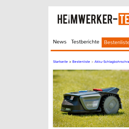
News
Testberichte
Bestenlist
Startseite
>
Bestenliste
>
Akku-Schlagbohrschr