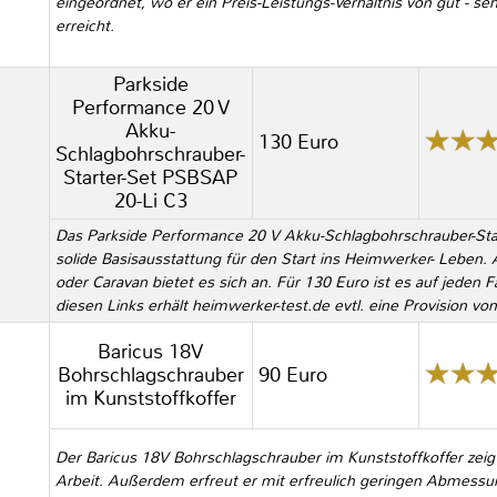
eingeordnet, wo er ein Preis-Leistungs-Verhältnis von gut - se
erreicht.
Parkside
Performance 20 V
Akku-
130 Euro
Schlagbohrschrauber-
Starter-Set PSBSAP
20-Li C3
Das Parkside Performance 20 V Akku-Schlagbohrschrauber-Star
solide Basisausstattung für den Start ins Heimwerker- Leben. 
oder Caravan bietet es sich an. Für 130 Euro ist es auf jeden 
diesen Links erhält heimwerker-test.de evtl. eine Provision v
Baricus 18V
Bohrschlagschrauber
90 Euro
im Kunststoffkoffer
Der Baricus 18V Bohrschlagschrauber im Kunststoffkoffer zeigt
Arbeit. Außerdem erfreut er mit erfreulich geringen Abmessun