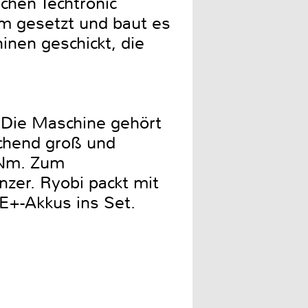
chen Techtronic
em gesetzt und baut es
nen geschickt, die
 Die Maschine gehört
echend groß und
 Nm. Zum
zer. Ryobi packt mit
E+-Akkus ins Set.