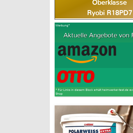
Oberklasse
Ryobi R18PD7
Werbung*
Aktuelle Angebote von R
* Für Links in diesem Block erhält heimwerker-test.de ev
Shop