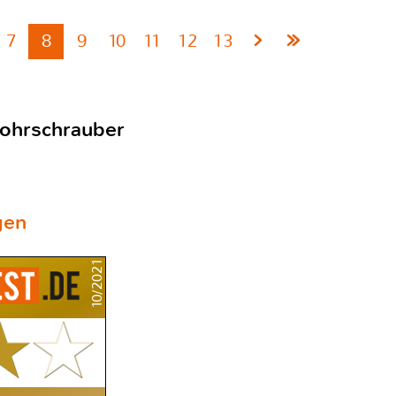
7
8
9
10
11
12
13
ohrschrauber
gen
10/2021