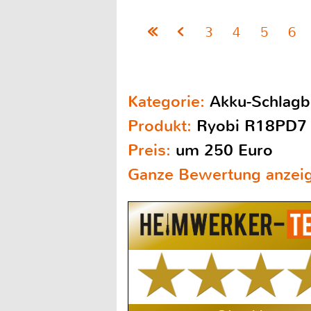
3
4
5
6
Kategorie:
Akku-Schlagb
Produkt:
Ryobi R18PD7
Preis:
um 250 Euro
Ganze Bewertung anzei