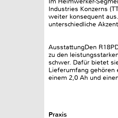
Im Heimwerker-Segment 
Industries Konzerns (T
weiter konsequent aus.
unterschiedliche Akzen
AusstattungDen R18PD7
zu den leistungsstarke
schwer. Dafür bietet 
Lieferumfang gehören e
einem 2,0 Ah und einem
Praxis