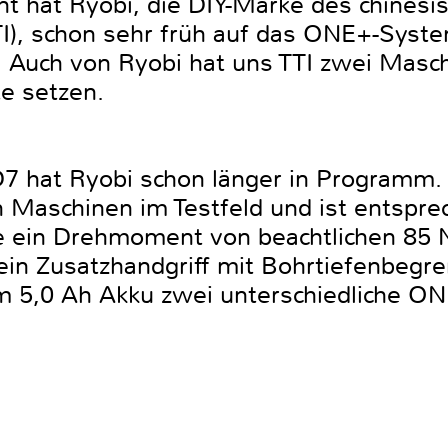
hat Ryobi, die DIY-Marke des chinesis
TI), schon sehr früh auf das ONE+-Syst
 Auch von Ryobi hat uns TTI zwei Maschi
te setzen.
 hat Ryobi schon länger in Programm.
n Maschinen im Testfeld und ist entspr
sie ein Drehmoment von beachtlichen 85
in Zusatzhandgriff mit Bohrtiefenbegren
 5,0 Ah Akku zwei unterschiedliche ON