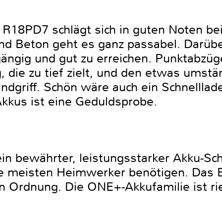
 R18PD7 schlägt sich in guten Noten be
und Beton geht es ganz passabel. Darübe
ängig und gut zu erreichen. Punktabzüge
 die zu tief zielt, und den etwas umstän
dgriff. Schön wäre auch ein Schnelllad
kkus ist eine Geduldsprobe.
in bewährter, leistungsstarker Akku-Sc
ie meisten Heimwerker benötigen. Das 
in Ordnung. Die ONE+-Akkufamilie ist ri