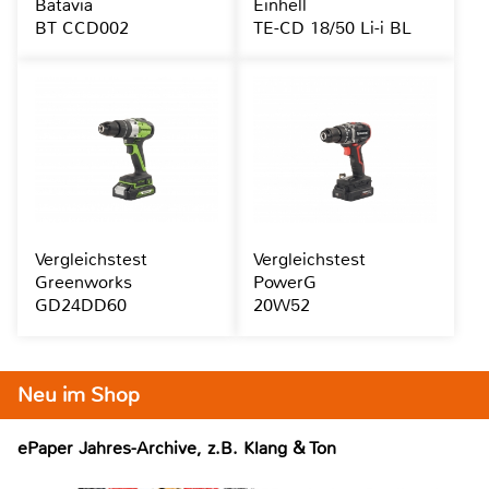
Batavia
Einhell
BT CCD002
TE-CD 18/50 Li-i BL
Vergleichstest
Vergleichstest
Greenworks
PowerG
GD24DD60
20W52
Neu im Shop
ePaper Jahres-Archive, z.B. Klang & Ton