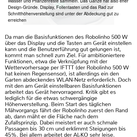
Wasser und Pflanzenreste sammeln. Das Ganze hat also eher
Design-Gründe. Display, Folientasten und das Rad zur
Schnitthöhenverstellung sind unter der Abdeckung gut zu
erreichen
Da man die Basisfunktionen des Robolinho 500 W
über das Display und die Tasten am Gerät einstellen
kann und die Benutzerführung gut gelungen ist,
kommt man schnell zum Ziel. Für ambitioniertere
Funktionen, etwa die Verknüpfung mit der
Wettervorhersage per IFTTT (der Robolinho 500 W
hat keinen Regensensor), ist allerdings ein den
Garten abdeckendes WLAN-Netz erforderlich. Doch
mit den am Gerät einstellbaren Basisfunktionen
arbeitet das Gerät hervorragend. Kritik gibt es
lediglich für die etwas schwergängige
Höhenverstellung. Beim Start des täglichen
Mähvorgangs fährt der Robolinho zuerst den Rand
ab, dann mäht er die Fläche nach dem
Zufallsprinzip. Dabei meistert er auch schmale
Passagen bis 30 cm und erklimmt Steigungen bis
45%. Bei allem arbeitet der AL-KO sehr leise.