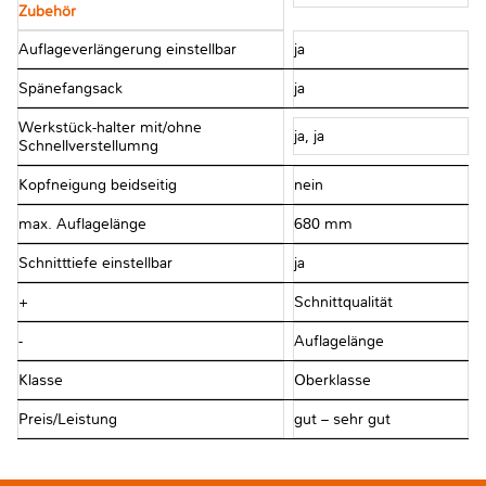
Zubehör
Auflageverlängerung einstellbar
ja
Spänefangsack
ja
Werkstück-halter mit/ohne
ja, ja
Schnellverstellumng
Kopfneigung beidseitig
nein
max. Auflagelänge
680 mm
Schnitttiefe einstellbar
ja
+
Schnittqualität
-
Auflagelänge
Klasse
Oberklasse
Preis/Leistung
gut – sehr gut