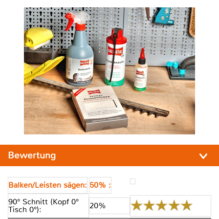
Bewertung
Balken/Leisten sägen:
50% :
90° Schnitt (Kopf 0°
20%
Tisch 0°):