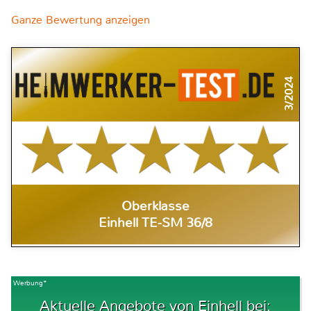
Ganze Bewertung anzeigen
3/2024
Oberklasse
Einhell TE-SM 36/8
Werbung*
Aktuelle Angebote von Einhell bei: