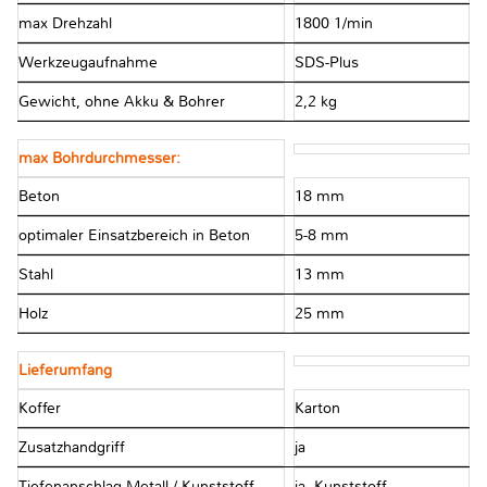
max Drehzahl
1800 1/min
Werkzeugaufnahme
SDS-Plus
Gewicht, ohne Akku & Bohrer
2,2 kg
max Bohrdurchmesser:
Beton
18 mm
optimaler Einsatzbereich in Beton
5-8 mm
Stahl
13 mm
Holz
25 mm
Lieferumfang
Koffer
Karton
Zusatzhandgriff
ja
Tiefenanschlag Metall / Kunststoff
ja, Kunststoff