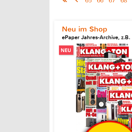
65
66
67
68
Neu im Shop
ePaper Jahres-Archive, z.B.