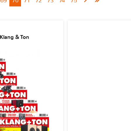
69
70
71
72
73
74
75
 Klang & Ton