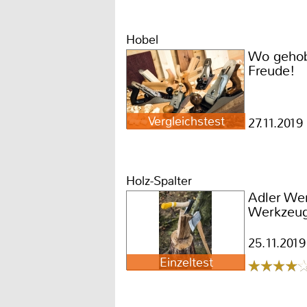
Hobel
Wo gehobe
Freude!
Vergleichstest
27.11.2019
Holz-Spalter
Adler We
Werkzeug
25.11.2019
Einzeltest