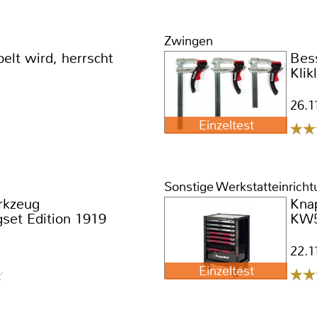
Zwingen
lt wird, herrscht
Bes
Klik
26.1
Einzeltest
Sonstige Werkstatteinrich
rkzeug
Kna
set Edition 1919
KW5
22.1
Einzeltest