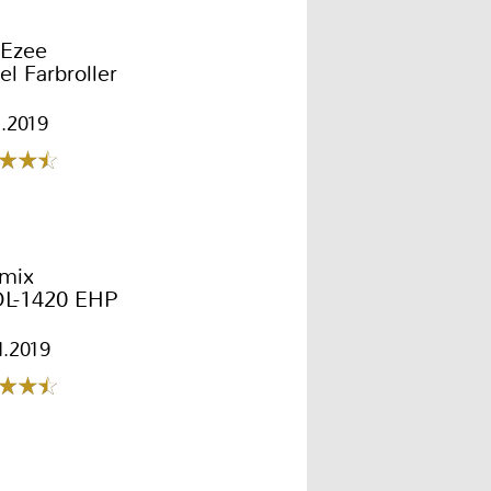
 Ezee
el Farbroller
1.2019
rmix
L-1420 EHP
1.2019