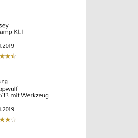
sey
lamp KLI
1.2019
tung
ppwulf
33 mit Werkzeug
1.2019