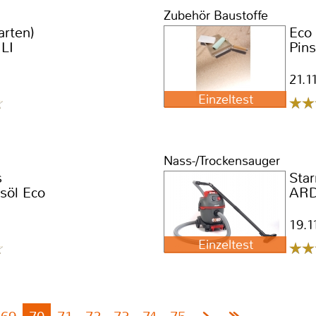
Zubehör Baustoffe
arten)
Eco
LI
Pins
21.1
Einzeltest
Nass-/Trockensauger
s
Sta
söl Eco
ARD
19.1
Einzeltest