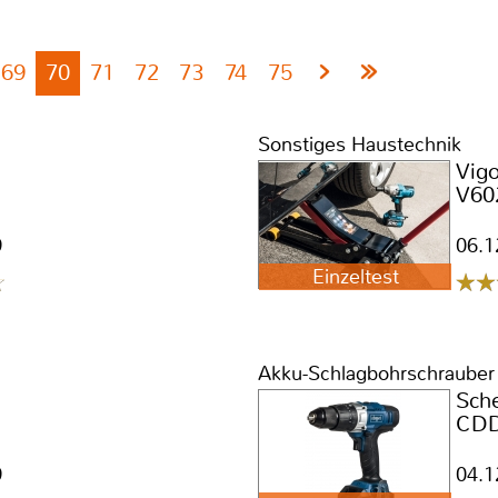
69
70
71
72
73
74
75
Sonstiges Haustechnik
Vigo
V60
9
06.1
Einzeltest
Akku-Schlagbohrschrauber
Sch
CDD
9
04.1