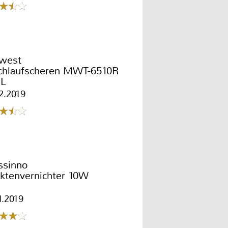
west
chlaufscheren MWT-6510R
 L
2.2019
ssinno
ektenvernichter 10W
1.2019