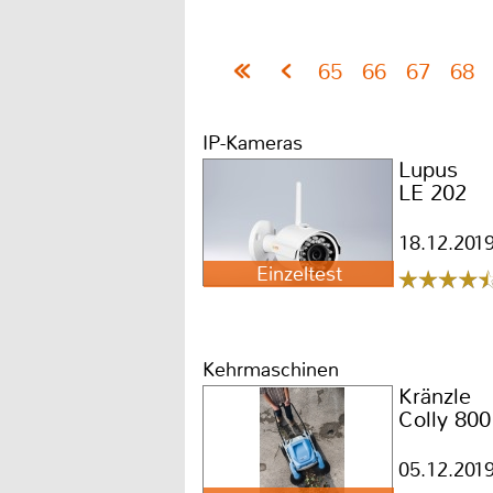
65
66
67
68
IP-Kameras
Lupus
LE 202
18.12.201
Einzeltest
Kehrmaschinen
Kränzle
Colly 800
05.12.201