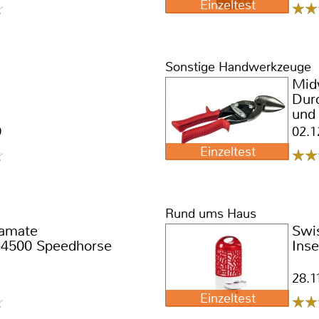
Einzeltest
Sonstige Handwerkzeuge
Mid
Dur
und
9
02.1
Einzeltest
Rund ums Haus
tamate
Swi
4500 Speedhorse
Ins
28.1
Einzeltest