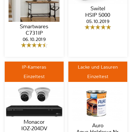
Switel
HSIP 5000
05.10.2019
Smartwares
C731IP
06.10.2019
IP-Kameras
Lacke und Lasuren
Einzeltest
Einzeltest
Monacor
Auro
IOZ-204DV