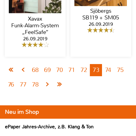
Sjöbergs
SB119 + SM05
Xavax
26.09.2019
Funk-Alarm-System
„FeelSafe“
26.09.2019
68
69
70
71
72
73
74
75
76
77
78
Neu im Shop
ePaper Jahres-Archive, z.B. Klang & Ton