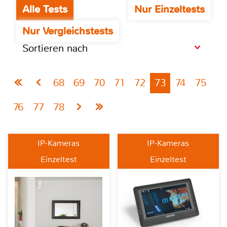
Alle Tests
Nur Einzeltests
Nur Vergleichstests
Sortieren nach
68
69
70
71
72
73
74
75
76
77
78
IP-Kameras
IP-Kameras
Einzeltest
Einzeltest