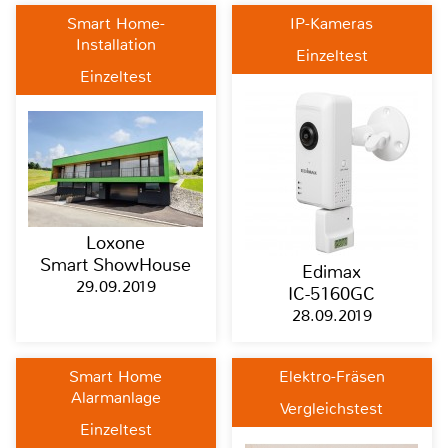
Smart Home-
IP-Kameras
Installation
Einzeltest
Einzeltest
Loxone
Smart ShowHouse
Edimax
29.09.2019
IC-5160GC
28.09.2019
Smart Home
Elektro-Fräsen
Alarmanlage
Vergleichstest
Einzeltest