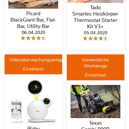
Tado
Picard
Smartes Heizkörper-
BlackGiant Bar, Flat-
Thermostat-Starter
Bar, Utility-Bar
Kit V3+
06.04.2020
05.04.2020
Videoüberwachungsanlagen
Gewerbliche
Werkzeuge
Einzeltest
Einzeltest
Texas
iBaby