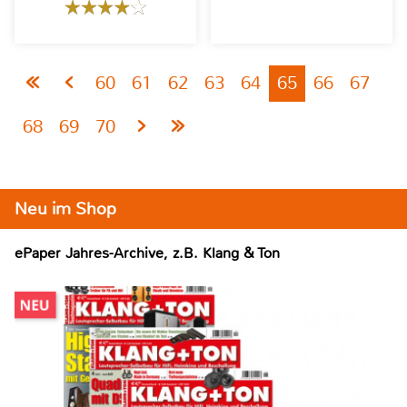
60
61
62
63
64
65
66
67
68
69
70
Neu im Shop
ePaper Jahres-Archive, z.B. Klang & Ton