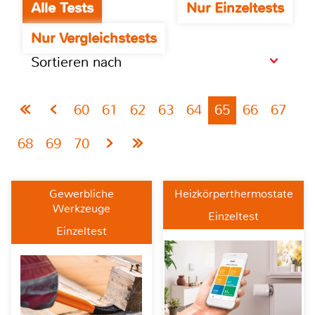
Alle Tests
Nur Einzeltests
Nur Vergleichstests
Sortieren nach
60
61
62
63
64
65
66
67
68
69
70
Gewerbliche
Heizkörperthermostate
Werkzeuge
Einzeltest
Einzeltest