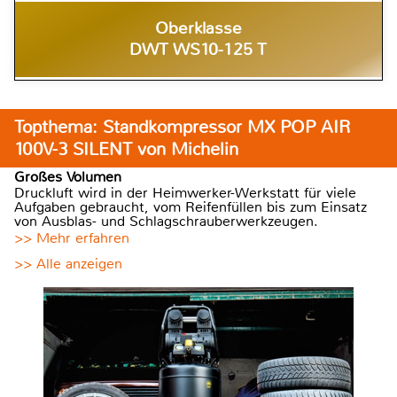
Oberklasse
DWT WS10-125 T
Topthema: Standkompressor MX POP AIR
100V-3 SILENT von Michelin
Großes Volumen
Druckluft wird in der Heimwerker-Werkstatt für viele
Aufgaben gebraucht, vom Reifenfüllen bis zum Einsatz
von Ausblas- und Schlagschrauberwerkzeugen.
>> Mehr erfahren
>> Alle anzeigen