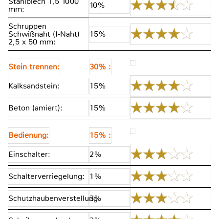
Stahlblech 1,5 1000
10%
mm:
Schruppen
Schwißnaht (I-Naht)
15%
2,5 x 50 mm:
Stein trennen:
30% :
Kalksandstein:
15%
Beton (amiert):
15%
Bedienung:
15% :
Einschalter:
2%
Schalterverriegelung:
1%
Schutzhaubenverstellung:
3%