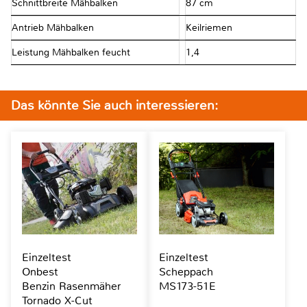
Schnittbreite Mähbalken
87 cm
Antrieb Mähbalken
Keilriemen
Leistung Mähbalken feucht
1,4
Das könnte Sie auch interessieren:
Einzeltest
Einzeltest
Onbest
Scheppach
Benzin Rasenmäher
MS173-51E
Tornado X-Cut