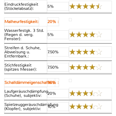
Eindruckfestigkeit
5%
(Stöckelabsatz):
Malheurfestigkeit:
20% :
Wasserfestgk. 3 Std.
(Regen d. verg.
5%
Fenster):
Streifen d. Schuhe,
Abweisung u.
7.50%
Entfernbark.:
Stichfestigkeit
7.50%
(spitzes Messer):
Schalldämmeigenschaften:
30% :
Laufgeräuschdämpfung
20%
(Schuhe), subjektiv:
Spielzeuggeräuschdämpfung
10%
(Klopfer), subjektiv: