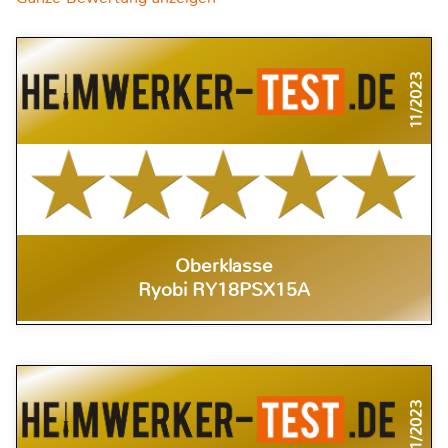
11/2023
Oberklasse
Ryobi RY18PSX15A
11/2023