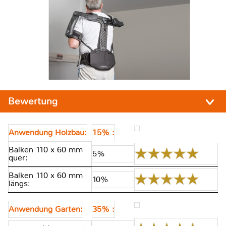
Bewertung
Anwendung Holzbau:
15% :
Balken 110 x 60 mm
5%
quer:
Balken 110 x 60 mm
10%
längs:
Anwendung Garten:
35% :