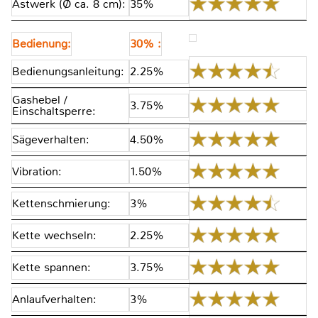
Astwerk (Ø ca. 8 cm):
35%
Bedienung:
30% :
Bedienungsanleitung:
2.25%
Gashebel /
3.75%
Einschaltsperre:
Sägeverhalten:
4.50%
Vibration:
1.50%
Kettenschmierung:
3%
Kette wechseln:
2.25%
Kette spannen:
3.75%
Anlaufverhalten:
3%