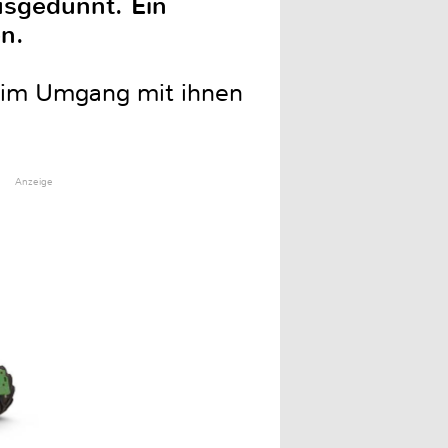
usgedünnt. Ein
en.
beim Umgang mit ihnen
Anzeige