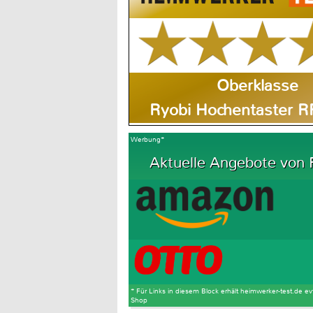
Oberklasse
Ryobi Hochentaster 
Werbung*
Aktuelle Angebote von R
* Für Links in diesem Block erhält heimwerker-test.de ev
Shop