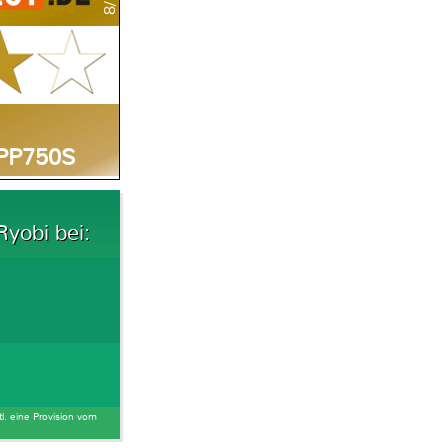
RPP750S
yobi bei:
tl. eine Provision vom