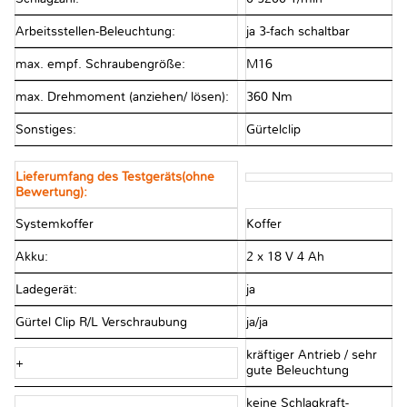
Arbeitsstellen-Beleuchtung:
ja 3-fach schaltbar
max. empf. Schraubengröße:
M16
max. Drehmoment (anziehen/ lösen):
360 Nm
Sonstiges:
Gürtelclip
Lieferumfang des Testgeräts(ohne
Bewertung):
Systemkoffer
Koffer
Akku:
2 x 18 V 4 Ah
Ladegerät:
ja
Gürtel Clip R/L Verschraubung
ja/ja
kräftiger Antrieb / sehr
+
gute Beleuchtung
keine Schlagkraft-