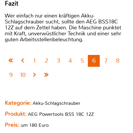
Fazit
Wer einfach nur einen kräftigen Akku-
Schlagschrauber sucht, sollte den AEG BSS18C
12Z auf dem Zettel haben. Die Maschine punktet
mit Kraft, unverwüstlicher Technik und einer sehr
guten Arbeitsstellenbeleuchtung.
1
2
3
4
5
6
7
8
9
10
Kategorie:
Akku-Schlagschrauber
Produkt:
AEG Powertools BSS 18C 12Z
Preis:
um 180 Euro