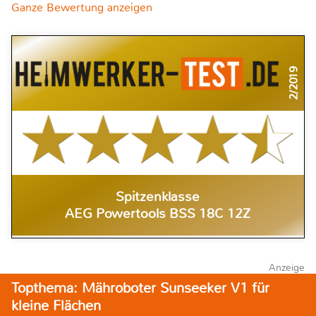
Ganze Bewertung anzeigen
2/2019
Spitzenklasse
AEG Powertools BSS 18C 12Z
Anzeige
Topthema: Mähroboter Sunseeker V1 für
kleine Flächen