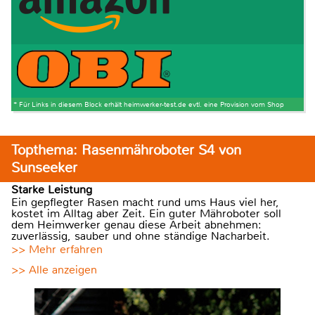
* Für Links in diesem Block erhält heimwerker-test.de evtl. eine Provision vom Shop
Topthema: Rasenmähroboter S4 von
Sunseeker
Starke Leistung
Ein gepflegter Rasen macht rund ums Haus viel her,
kostet im Alltag aber Zeit. Ein guter Mähroboter soll
dem Heimwerker genau diese Arbeit abnehmen:
zuverlässig, sauber und ohne ständige Nacharbeit.
>> Mehr erfahren
>> Alle anzeigen