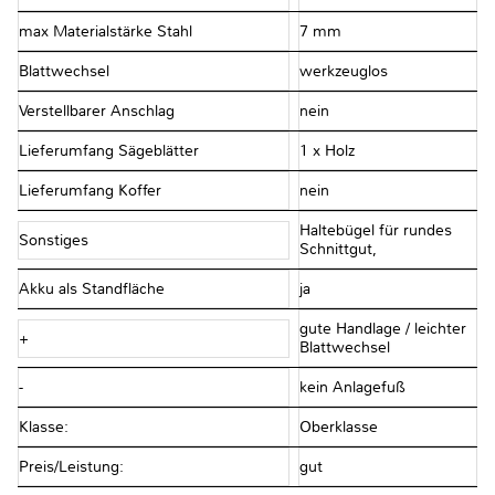
max Materialstärke Stahl
7 mm
Blattwechsel
werkzeuglos
Verstellbarer Anschlag
nein
Lieferumfang Sägeblätter
1 x Holz
Lieferumfang Koffer
nein
Haltebügel für rundes
Sonstiges
Schnittgut,
Akku als Standfläche
ja
gute Handlage / leichter
+
Blattwechsel
-
kein Anlagefuß
Klasse:
Oberklasse
Preis/Leistung:
gut