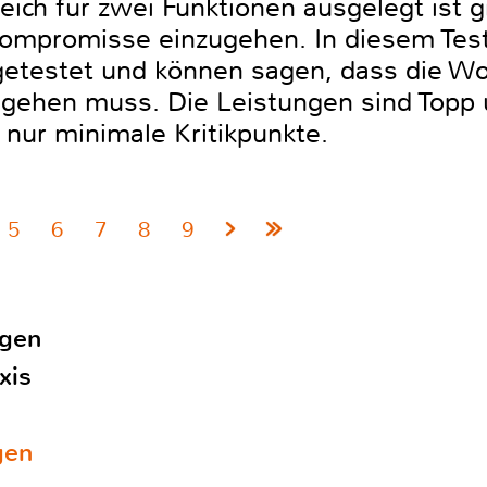
ch für zwei Funktionen ausgelegt ist gi
Kompromisse einzugehen. In diesem Test
getestet und können sagen, dass die W
gehen muss. Die Leistungen sind Topp 
 nur minimale Kritikpunkte.
5
6
7
8
9
ägen
xis
gen