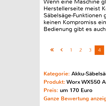
Wenn eine Maschine glei
Herstellerseite meist 
Säbelsäge-Funktionen 
keinen Kompromiss ein
Bedienung gibt es auch
1
2
3
4
Kategorie:
Akku-Säbels
Produkt:
Worx WX550 A
Preis:
um 170 Euro
Ganze Bewertung anzei