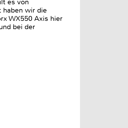
lt es von
 haben wir die
orx WX550 Axis hier
und bei der