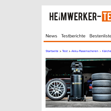
News
Testberichte
Bestenlist
Startseite
>
Test
>
Akku-Rasenscheren
>
Kärche