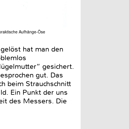
 praktische Aufhänge-Öse
Hier erkennt man gut die 
 gelöst hat man den
oblemlos
ügelmutter“ gesichert.
gesprochen gut. Das
uch beim Strauchschnitt
ild. Ein Punkt der uns
keit des Messers. Die