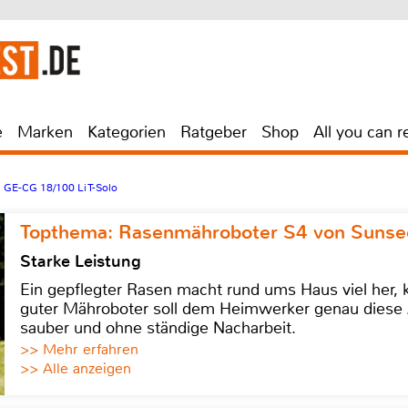
e
Marken
Kategorien
Ratgeber
Shop
All you can r
l GE-CG 18/100 Li T-Solo
Topthema: Rasenmähroboter S4 von Sunse
Starke Leistung
Ein gepflegter Rasen macht rund ums Haus viel her, ko
guter Mähroboter soll dem Heimwerker genau diese 
sauber und ohne ständige Nacharbeit.
>> Mehr erfahren
>> Alle anzeigen