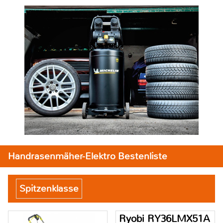
Handrasenmäher-Elektro Bestenliste
Spitzenklasse
Ryobi RY36LMX51A